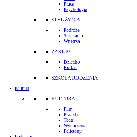
Praca
Psychologia
STYL ŻYCIA
Podróże
Spotkania
Wnętrza
ZAKUPY
Dziecko
Rodzic
SZKOŁA RODZENIA
Kultura
KULTURA
Film
Książki
Teatr
Wydarzenia
Felietony
Podcasty