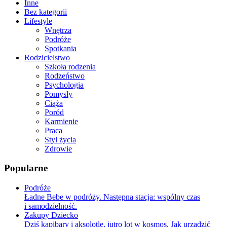
Inne
Bez kategorii
Lifestyle
Wnętrza
Podróże
Spotkania
Rodzicielstwo
Szkoła rodzenia
Rodzeństwo
Psychologia
Pomysły
Ciąża
Poród
Karmienie
Praca
Styl życia
Zdrowie
Popularne
Podróże
Ładne Bebe w podróży. Następna stacja: wspólny czas
i samodzielność.
Zakupy Dziecko
Dziś kapibary i aksolotle, jutro lot w kosmos. Jak urządzić