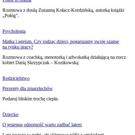
Rozmowa z doulą Zuzanną Kołacz-Kordzińską, autorką książki
„Połóg”.
Psychologia
Matka i ageism. Czy rodząc dzieci, pogarszamy swoje szanse
na rynku pracy?
Rozmowa z coachką, menotorką i adwokatką działającą na rzecz
kobiet Darią Skrzypczak – Kozikowską
Rodzicielstwo
Prezenty dla zmarzluchów
Podaruj bliskim trochę ciepła.
Dziecko
O jesienną odporność warto zadbać latem
Lato jeszcze w pełni, ale sklepowe półki z artykułami