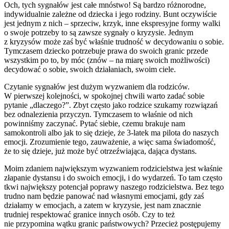
Och, tych sygnałów jest całe mnóstwo! Są bardzo różnorodne,
indywidualnie zależne od dziecka i jego rodziny. Bunt oczywiście
jest jednym z nich – sprzeciw, krzyk, inne ekspresyjne formy walki
o swoje potrzeby to są zawsze sygnały o kryzysie. Jednym
z kryzysów może zaś być właśnie trudność w decydowaniu o sobie.
Tymczasem dziecko potrzebuje prawa do swoich granic przede
wszystkim po to, by móc (znów – na miarę swoich możliwości)
decydować o sobie, swoich działaniach, swoim ciele.
Czytanie sygnałów jest dużym wyzwaniem dla rodziców.
W pierwszej kolejności, w spokojnej chwili warto zadać sobie
pytanie „dlaczego?”. Zbyt często jako rodzice szukamy rozwiązań
bez odnalezienia przyczyn. Tymczasem to właśnie od nich
powinniśmy zaczynać. Pytać siebie, czemu brakuje nam
samokontroli albo jak to się dzieje, że 3-latek ma pilota do naszych
emocji. Zrozumienie tego, zauważenie, a więc sama świadomość,
że to się dzieje, już może być otrzeźwiająca, dająca dystans.
Moim zdaniem największym wyzwaniem rodzicielstwa jest właśnie
złapanie dystansu i do swoich emocji, i do wydarzeń. To tam często
tkwi największy potencjał poprawy naszego rodzicielstwa. Bez tego
trudno nam będzie panować nad własnymi emocjami, gdy zaś
działamy w emocjach, a zatem w kryzysie, jest nam znacznie
trudniej respektować granice innych osób. Czy to też
nie przypomina wątku granic państwowych? Przecież postępujemy