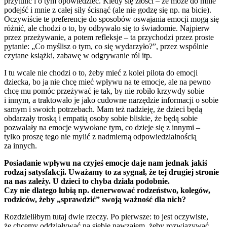
przytulić i o tym opowiedzieć. Kiedy się złości – że może do mnie
podejść i mnie z całej siły ścisnąć (ale nie godzę się np. na bicie).
Oczywiście te preferencje do sposobów oswajania emocji mogą się
różnić, ale chodzi o to, by odbywało się to świadomie. Najpierw
przez przeżywanie, a potem refleksje – ta przychodzi przez proste
pytanie: „Co myślisz o tym, co się wydarzyło?”, przez wspólnie
czytane książki, zabawę w odgrywanie ról itp.
I tu wcale nie chodzi o to, żeby mieć z kolei pilota do emocji
dziecka, bo ja nie chcę mieć wpływu na te emocje, ale na pewno
chcę mu pomóc przeżywać je tak, by nie robiło krzywdy sobie
i innym, a traktowało je jako cudowne narzędzie informacji o sobie
samym i swoich potrzebach. Mam też nadzieję, że dzieci będą
obdarzały troską i empatią osoby sobie bliskie, że będą sobie
pozwalały na emocje wywołane tym, co dzieje się z innymi –
tylko proszę tego nie mylić z nadmierną odpowiedzialnością
za innych.
Posiadanie wpływu na czyjeś emocje daje nam jednak jakiś
rodzaj satysfakcji. Uważamy to za sygnał, że tej drugiej stronie
na nas zależy. U dzieci to chyba działa podobnie.
Czy nie dlatego lubią np. denerwować rodzeństwo, kolegów,
rodziców, żeby „sprawdzić” swoją ważność dla nich?
Rozdzieliłbym tutaj dwie rzeczy. Po pierwsze: to jest oczywiste,
że chcemy oddziaływać na siebie nawzajem, żeby rozwiązywać