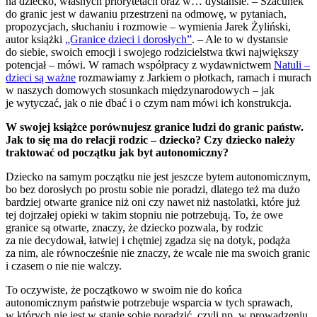
na dziecko, własnych priorytetach oraz w… dystansie. – Szacunek
do granic jest w dawaniu przestrzeni na odmowę, w pytaniach,
propozycjach, słuchaniu i rozmowie – wymienia Jarek Żyliński,
autor książki
„Granice dzieci i dorosłych”
. – Ale to w dystansie
do siebie, swoich emocji i swojego rodzicielstwa tkwi największy
potencjał – mówi. W ramach współpracy z wydawnictwem
Natuli –
dzieci są ważne
rozmawiamy z Jarkiem o płotkach, ramach i murach
w naszych domowych stosunkach międzynarodowych – jak
je wytyczać, jak o nie dbać i o czym nam mówi ich konstrukcja.
W swojej książce porównujesz granice ludzi do granic państw.
Jak to się ma do relacji rodzic – dziecko? Czy dziecko należy
traktować od początku jak byt autonomiczny?
Dziecko na samym początku nie jest jeszcze bytem autonomicznym,
bo bez dorosłych po prostu sobie nie poradzi, dlatego też ma dużo
bardziej otwarte granice niż oni czy nawet niż nastolatki, które już
tej dojrzałej opieki w takim stopniu nie potrzebują. To, że owe
granice są otwarte, znaczy, że dziecko pozwala, by rodzic
za nie decydował, łatwiej i chętniej zgadza się na dotyk, podąża
za nim, ale równocześnie nie znaczy, że wcale nie ma swoich granic
i czasem o nie nie walczy.
To oczywiste, że początkowo w swoim nie do końca
autonomicznym państwie potrzebuje wsparcia w tych sprawach,
w których nie jest w stanie sobie poradzić, czyli np. w prowadzeniu