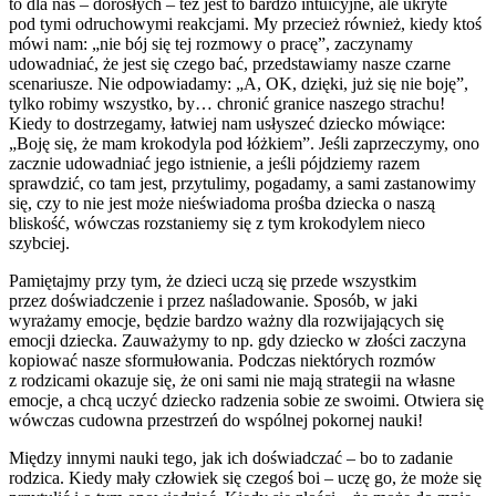
to dla nas – dorosłych – też jest to bardzo intuicyjne, ale ukryte
pod tymi odruchowymi reakcjami. My przecież również, kiedy ktoś
mówi nam: „nie bój się tej rozmowy o pracę”, zaczynamy
udowadniać, że jest się czego bać, przedstawiamy nasze czarne
scenariusze. Nie odpowiadamy: „A, OK, dzięki, już się nie boję”,
tylko robimy wszystko, by… chronić granice naszego strachu!
Kiedy to dostrzegamy, łatwiej nam usłyszeć dziecko mówiące:
„Boję się, że mam krokodyla pod łóżkiem”. Jeśli zaprzeczymy, ono
zacznie udowadniać jego istnienie, a jeśli pójdziemy razem
sprawdzić, co tam jest, przytulimy, pogadamy, a sami zastanowimy
się, czy to nie jest może nieświadoma prośba dziecka o naszą
bliskość, wówczas rozstaniemy się z tym krokodylem nieco
szybciej.
Pamiętajmy przy tym, że dzieci uczą się przede wszystkim
przez doświadczenie i przez naśladowanie. Sposób, w jaki
wyrażamy emocje, będzie bardzo ważny dla rozwijających się
emocji dziecka. Zauważymy to np. gdy dziecko w złości zaczyna
kopiować nasze sformułowania. Podczas niektórych rozmów
z rodzicami okazuje się, że oni sami nie mają strategii na własne
emocje, a chcą uczyć dziecko radzenia sobie ze swoimi. Otwiera się
wówczas cudowna przestrzeń do wspólnej pokornej nauki!
Między innymi nauki tego, jak ich doświadczać – bo to zadanie
rodzica. Kiedy mały człowiek się czegoś boi – uczę go, że może się