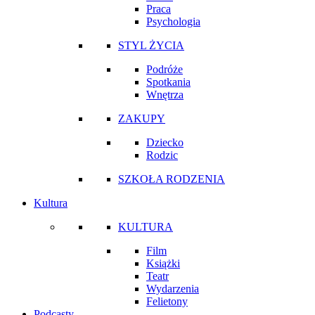
Praca
Psychologia
STYL ŻYCIA
Podróże
Spotkania
Wnętrza
ZAKUPY
Dziecko
Rodzic
SZKOŁA RODZENIA
Kultura
KULTURA
Film
Książki
Teatr
Wydarzenia
Felietony
Podcasty