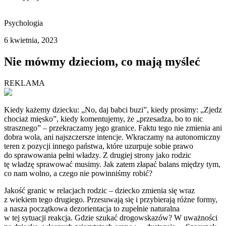
Psychologia
6 kwietnia, 2023
Nie mówmy dzieciom, co mają myśleć
REKLAMA
Kiedy każemy dziecku: „No, daj babci buzi”, kiedy prosimy: „Zjedz
chociaż mięsko”, kiedy komentujemy, że „przesadza, bo to nic
strasznego” – przekraczamy jego granice. Faktu tego nie zmienia ani
dobra wola, ani najszczersze intencje. Wkraczamy na autonomiczny
teren z pozycji innego państwa, które uzurpuje sobie prawo
do sprawowania pełni władzy. Z drugiej strony jako rodzic
tę władzę sprawować musimy. Jak zatem złapać balans między tym,
co nam wolno, a czego nie powinniśmy robić?
Jakość granic w relacjach rodzic – dziecko zmienia się wraz
z wiekiem tego drugiego. Przesuwają się i przybierają różne formy,
a nasza początkowa dezorientacja to zupełnie naturalna
w tej sytuacji reakcja. Gdzie szukać drogowskazów? W uważności