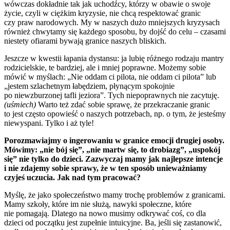
wówczas dokładnie tak jak uchodźcy, którzy w obawie o swoje
życie, czyli w ciężkim kryzysie, nie chcą respektować granic
czy praw narodowych. My w naszych dużo mniejszych kryzysach
również chwytamy się każdego sposobu, by dojść do celu – czasami
niestety ofiarami bywają granice naszych bliskich.
Jeszcze w kwestii łapania dystansu: ja lubię różnego rodzaju mantry
rodzicielskie, te bardziej, ale i mniej poprawne. Możemy sobie
mówić w myślach: „Nie oddam ci pilota, nie oddam ci pilota” lub
„jestem szlachetnym łabędziem, płynącym spokojnie
po niewzburzonej tafli jeziora”. Tych niepoprawnych nie zacytuję.
(uśmiech)
Warto też zdać sobie sprawę, że przekraczanie granic
to jest często opowieść o naszych potrzebach, np. o tym, że jesteśmy
niewyspani. Tylko i aż tyle!
Porozmawiajmy o ingerowaniu w granice emocji drugiej osoby.
Mówimy: „nie bój się”, „nie martw się, to drobiazg”, „uspokój
się” nie tylko do dzieci. Zazwyczaj mamy jak najlepsze intencje
i nie zdajemy sobie sprawy, że w ten sposób unieważniamy
czyjeś uczucia. Jak nad tym pracować?
Myślę, że jako społeczeństwo mamy trochę problemów z granicami.
Mamy szkoły, które im nie służą, nawyki społeczne, które
nie pomagają. Dlatego na nowo musimy odkrywać coś, co dla
dzieci od początku jest zupełnie intuicyjne. Ba, jeśli się zastanowić,