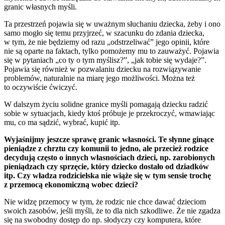
granic własnych myśli.
Ta przestrzeń pojawia się w uważnym słuchaniu dziecka, żeby i ono
samo mogło się temu przyjrzeć, w szacunku do zdania dziecka,
w tym, że nie będziemy od razu „odstrzeliwać” jego opinii, które
nie są oparte na faktach, tylko pomożemy mu to zauważyć. Pojawia
się w pytaniach „co ty o tym myślisz?”, „jak tobie się wydaje?”.
Pojawia się również w pozwalaniu dziecku na rozwiązywanie
problemów, naturalnie na miarę jego możliwości. Można też
to oczywiście ćwiczyć.
W dalszym życiu solidne granice myśli pomagają dziecku radzić
sobie w sytuacjach, kiedy ktoś próbuje je przekroczyć, wmawiając
mu, co ma sądzić, wybrać, kupić itp.
Wyjaśnijmy jeszcze sprawę granic własności. Te słynne ginące
pieniądze z chrztu czy komunii to jedno, ale przecież rodzice
decydują często o innych własnościach dzieci, np. zarobionych
pieniądzach czy sprzęcie, który dziecko dostało od dziadków
itp. Czy władza rodzicielska nie wiąże się w tym sensie trochę
z przemocą ekonomiczną wobec dzieci?
Nie widzę przemocy w tym, że rodzic nie chce dawać dzieciom
swoich zasobów, jeśli myśli, że to dla nich szkodliwe. Że nie zgadza
się na swobodny dostęp do np. słodyczy czy komputera, które