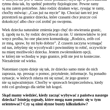
rytmu dnia tak, by spełnić potrzeby fizjologiczne. Pewne ramy
są mu zatem potrzebne. Jako rodzic działam więc, rysując te ramy,
choćby mówiąc: „Czas już na mycie” itp. Chociaż tam też jest
przestrzeń na granice dziecka, które czasami chce jeszcze coś
dokończyć albo chce coś zrobić po swojemu.
Wiek dziecka naturalnie zmienia jego chęć do otwierania granic,
tj. zgodę na to, by rodzic decydował za nie. U niemowlaków to jest
wręcz prośba, bo one płaczem komunikują: „Rodzicu, zrób coś
ze mną, spraw, by mi było dobrze”. Z czasem zaczyna wymagać
od nas, żebyśmy się wycofywali i powinniśmy to robić, oczywiście
na miarę możliwości dziecka. Jestem zwolennikiem opcji,
w której nie wchodzę w jego granice, jeśli nie jest to konieczne.
Niezależnie od wieku.
Natomiast często dzieje się tak, że dziecko samo mnie do nich
zaprasza, np. prosząc o pomoc, przytulenie, informacje. Są ponadto
sytuacje, w których zdarza mi się uznać, że jego granice
nie są najważniejsze. Choćby w sprawach bezpieczeństwa, kiedy
robi coś groźnego dla siebie lub kogoś.
Skąd mamy wiedzieć, kiedy zacząć wybywać z państwa naszego
dziecka? Istnieją sygnały, które mogą nam pomóc się w tym
orientować? Czy są nimi słynne bunty kilkulatków?