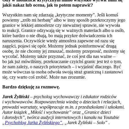
jakiś nakaz lub ocena, jak to potem naprawić?
Wszystkim nam się zdarzają „krytyczne momenty”. Jeśli komuś
powiemy „zrób mi herbatę” albo w inny sposób przekroczymy jego
granice w lekkiej atmosferze czy nieważnej sprawie, nie wywoła
to reakcji. Granice odzywają się w ważnych materiach albo u osób,
które bardzo o nie dbają, bo mają przykre doświadczenia ich
naruszenia. Oczywiście wtedy atmosfera zapewne od razu się
zagęści, pojawi się opór. Możemy jednak poinformować drugą
osobę, że nie chcemy jej zmuszać, możemy przeprosić, możemy się
wycofać. Możemy także przyznać, że coś jest dla nas ważne –
bo jak już mówiliśmy, przekraczanie czyichś granic jest też o tym,
że nam zależy, o naszych priorytetach – i wyjaśnić dlaczego. Być
może wówczas ta osoba odwoła swoją straż graniczną i zastanowi
się, czy warto coś zrobić. Może nas zrozumie.
Bardzo dziękuję za rozmowę.
Jarek Żyliński
– psycholog wychowawczy i edukator rodziców
i wychowawców. Rozpowszechnia wiedzę o dzieciach i relacjach,
prowadzi warsztaty, współpracuje m.in. z przedszkolami i szkołami.
Autor książek „Miłość i wychowanie” oraz „Granice dzieci
i dorosłych”, twórca audycji internetowych i kanału na Youtubie
„
Psychoblog Jarka Żylińskiego”
, „Jarek Żyliński – Solo” .