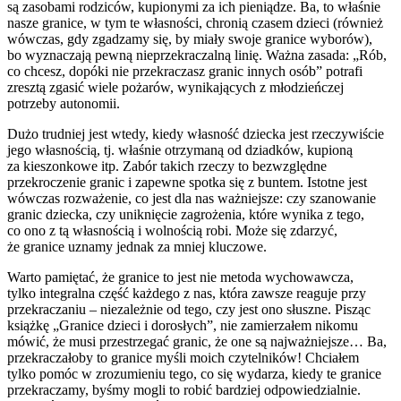
są zasobami rodziców, kupionymi za ich pieniądze. Ba, to właśnie
nasze granice, w tym te własności, chronią czasem dzieci (również
wówczas, gdy zgadzamy się, by miały swoje granice wyborów),
bo wyznaczają pewną nieprzekraczalną linię. Ważna zasada: „Rób,
co chcesz, dopóki nie przekraczasz granic innych osób” potrafi
zresztą zgasić wiele pożarów, wynikających z młodzieńczej
potrzeby autonomii.
Dużo trudniej jest wtedy, kiedy własność dziecka jest rzeczywiście
jego własnością, tj. właśnie otrzymaną od dziadków, kupioną
za kieszonkowe itp. Zabór takich rzeczy to bezwzględne
przekroczenie granic i zapewne spotka się z buntem. Istotne jest
wówczas rozważenie, co jest dla nas ważniejsze: czy szanowanie
granic dziecka, czy uniknięcie zagrożenia, które wynika z tego,
co ono z tą własnością i wolnością robi. Może się zdarzyć,
że granice uznamy jednak za mniej kluczowe.
Warto pamiętać, że granice to jest nie metoda wychowawcza,
tylko integralna część każdego z nas, która zawsze reaguje przy
przekraczaniu – niezależnie od tego, czy jest ono słuszne. Pisząc
książkę „Granice dzieci i dorosłych”, nie zamierzałem nikomu
mówić, że musi przestrzegać granic, że one są najważniejsze… Ba,
przekraczałoby to granice myśli moich czytelników! Chciałem
tylko pomóc w zrozumieniu tego, co się wydarza, kiedy te granice
przekraczamy, byśmy mogli to robić bardziej odpowiedzialnie.