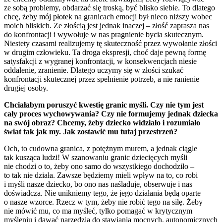
ze sobą problemy, obdarzać się troską, być blisko siebie. To dlatego
chcę, żeby mój płotek na granicach emocji był nieco niższy wobec
moich bliskich. Ze złością jest jednak inaczej – złość zaprasza nas
do konfrontacji i wywołuje w nas pragnienie bycia skutecznym.
Niestety czasami realizujemy tę skuteczność przez wywołanie złości
w drugim człowieku. Ta droga ekspresji, choć daje pewną formę
satysfakcji z wygranej konfrontacji, w konsekwencjach niesie
oddalenie, zranienie. Dlatego uczymy się w złości szukać
konfrontacji skutecznej przez spełnienie potrzeb, a nie ranienie
drugiej osoby.
Chciałabym poruszyć kwestię granic myśli. Czy nie tym jest
cały proces wychowywania? Czy nie formujemy jednak dziecka
na swój obraz? Chcemy, żeby dziecko widziało i rozumiało
świat tak jak my. Jak zostawić mu tutaj przestrzeń?
Och, to cudowna granica, z potężnym murem, a jednak ciągle
tak kusząca ludzi! W szanowaniu granic dziecięcych myśli
nie chodzi o to, żeby ono samo do wszystkiego dochodziło –
to tak nie działa. Zawsze będziemy mieli wpływ na to, co robi
i myśli nasze dziecko, bo ono nas naśladuje, obserwuje i nas
doświadcza. Nie unikniemy tego, że jego działania będą oparte
o nasze wzorce. Rzecz w tym, żeby nie robić tego na siłę. Żeby
nie mówić mu, co ma myśleć, tylko pomagać w krytycznym
myśleniu i dawać narzędzia do stawiania mocnych, autonomicznych