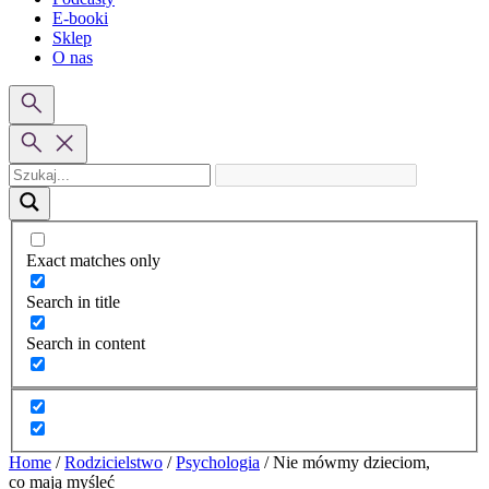
E-booki
Sklep
O nas
Exact matches only
Search in title
Search in content
Home
/
Rodzicielstwo
/
Psychologia
/
Nie mówmy dzieciom,
co mają myśleć