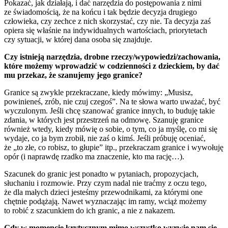
Pokazać, jak działają, i dać narzędzia do postępowania z nimi
ze świadomością, że na końcu i tak będzie decyzja drugiego
człowieka, czy zechce z nich skorzystać, czy nie. Ta decyzja zaś
opiera się właśnie na indywidualnych wartościach, priorytetach
czy sytuacji, w której dana osoba się znajduje.
Czy istnieją narzędzia, drobne rzeczy/wypowiedzi/zachowania,
które możemy wprowadzić w codzienności z dzieckiem, by dać
mu przekaz, że szanujemy jego granice?
Granice są zwykle przekraczane, kiedy mówimy: „Musisz,
powinieneś, zrób, nie czuj czegoś”. Na te słowa warto uważać, być
wyczulonym. Jeśli chcę szanować granice innych, to buduję takie
zdania, w których jest przestrzeń na odmowę. Szanuję granice
również wtedy, kiedy mówię o sobie, o tym, co ja myślę, co mi się
wydaje, co ja bym zrobił, nie zaś o kimś. Jeśli próbuję oceniać,
że „to złe, co robisz, to głupie” itp., przekraczam granice i wywołuję
opór (i naprawdę rzadko ma znaczenie, kto ma rację…).
Szacunek do granic jest ponadto w pytaniach, propozycjach,
słuchaniu i rozmowie. Przy czym nadal nie traćmy z oczu tego,
że dla małych dzieci jesteśmy przewodnikami, za którymi one
chętnie podążają. Nawet wyznaczając im ramy, wciąż możemy
to robić z szacunkiem do ich granic, a nie z nakazem.
Gdy w momencie krytycznym mimo wszystko wyrwie nam się