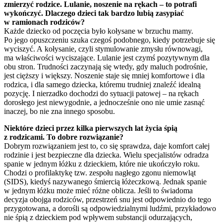
zmierzyć rodzice. Lulanie, noszenie na rękach – to potrafi
wykończyć. Dlaczego dzieci tak bardzo lubią zasypiać
w ramionach rodziców?
Każde dziecko od poczęcia było kołysane w brzuchu mamy.
Po jego opuszczeniu szuka czegoś podobnego, kiedy potrzebuje się
wyciszyć. A kołysanie, czyli stymulowanie zmysłu równowagi,
ma właściwości wyciszające. Lulanie jest czymś pozytywnym dla
obu stron. Trudności zaczynają się wtedy, gdy maluch podrośnie,
jest cięższy i większy. Noszenie staje się mniej komfortowe i dla
rodzica, i dla samego dziecka, któremu trudniej znaleźć idealną
pozycję. I nierzadko dochodzi do sytuacji patowej – na rękach
dorosłego jest niewygodnie, a jednocześnie ono nie umie zasnąć
inaczej, bo nie zna innego sposobu.
Niektóre dzieci przez kilka pierwszych lat życia śpią
z rodzicami. To dobre rozwiązanie?
Dobrym rozwiązaniem jest to, co się sprawdza, daje komfort całej
rodzinie i jest bezpieczne dla dziecka. Wielu specjalistów odradza
spanie w jednym łóżku z dzieckiem, które nie ukończyło roku.
Chodzi o profilaktykę tzw. zespołu nagłego zgonu niemowląt
(SIDS), kiedyś nazywanego śmiercią łóżeczkową. Jednak spanie
w jednym łóżku może mieć różne oblicza. Jeśli to świadoma
decyzja obojga rodziców, przestrzeń snu jest odpowiednio do tego
przygotowana, a dorośli są odpowiedzialnymi ludźmi, przykładowo
nie śpią z dzieckiem pod wpływem substancji odurzających,