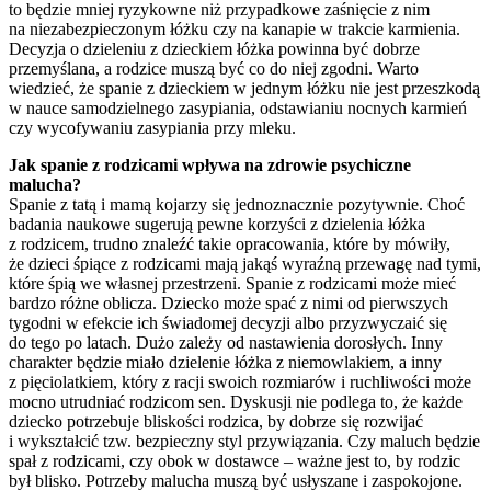
to będzie mniej ryzykowne niż przypadkowe zaśnięcie z nim
na niezabezpieczonym łóżku czy na kanapie w trakcie karmienia.
Decyzja o dzieleniu z dzieckiem łóżka powinna być dobrze
przemyślana, a rodzice muszą być co do niej zgodni. Warto
wiedzieć, że spanie z dzieckiem w jednym łóżku nie jest przeszkodą
w nauce samodzielnego zasypiania, odstawianiu nocnych karmień
czy wycofywaniu zasypiania przy mleku.
Jak spanie z rodzicami wpływa na zdrowie psychiczne
malucha?
Spanie z tatą i mamą kojarzy się jednoznacznie pozytywnie. Choć
badania naukowe sugerują pewne korzyści z dzielenia łóżka
z rodzicem, trudno znaleźć takie opracowania, które by mówiły,
że dzieci śpiące z rodzicami mają jakąś wyraźną przewagę nad tymi,
które śpią we własnej przestrzeni. Spanie z rodzicami może mieć
bardzo różne oblicza. Dziecko może spać z nimi od pierwszych
tygodni w efekcie ich świadomej decyzji albo przyzwyczaić się
do tego po latach. Dużo zależy od nastawienia dorosłych. Inny
charakter będzie miało dzielenie łóżka z niemowlakiem, a inny
z pięciolatkiem, który z racji swoich rozmiarów i ruchliwości może
mocno utrudniać rodzicom sen. Dyskusji nie podlega to, że każde
dziecko potrzebuje bliskości rodzica, by dobrze się rozwijać
i wykształcić tzw. bezpieczny styl przywiązania. Czy maluch będzie
spał z rodzicami, czy obok w dostawce – ważne jest to, by rodzic
był blisko. Potrzeby malucha muszą być usłyszane i zaspokojone.