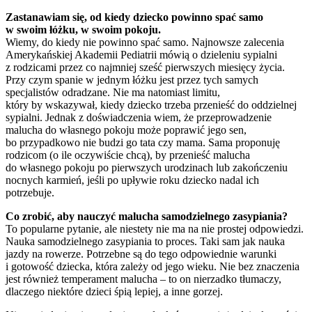
Zastanawiam się, od kiedy dziecko powinno spać samo
w swoim łóżku, w swoim pokoju.
Wiemy, do kiedy nie powinno spać samo. Najnowsze zalecenia
Amerykańskiej Akademii Pediatrii mówią o dzieleniu sypialni
z rodzicami przez co najmniej sześć pierwszych miesięcy życia.
Przy czym spanie w jednym łóżku jest przez tych samych
specjalistów odradzane. Nie ma natomiast limitu,
który by wskazywał, kiedy dziecko trzeba przenieść do oddzielnej
sypialni. Jednak z doświadczenia wiem, że przeprowadzenie
malucha do własnego pokoju może poprawić jego sen,
bo przypadkowo nie budzi go tata czy mama. Sama proponuję
rodzicom (o ile oczywiście chcą), by przenieść malucha
do własnego pokoju po pierwszych urodzinach lub zakończeniu
nocnych karmień, jeśli po upływie roku dziecko nadal ich
potrzebuje.
Co zrobić, aby nauczyć malucha samodzielnego zasypiania?
To popularne pytanie, ale niestety nie ma na nie prostej odpowiedzi.
Nauka samodzielnego zasypiania to proces. Taki sam jak nauka
jazdy na rowerze. Potrzebne są do tego odpowiednie warunki
i gotowość dziecka, która zależy od jego wieku. Nie bez znaczenia
jest również temperament malucha – to on nierzadko tłumaczy,
dlaczego niektóre dzieci śpią lepiej, a inne gorzej.