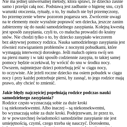
Nie ma jednej uniwersalnej metody, która sprawi, że dziecko zaśnie
samo i prześpi całą noc. Podstawą jest zadbanie o higienę snu, czyli
warunki otoczenia, rytuały, o to, by maluch nie był przemęczony,
bo przemęczenie wbrew pozorom pogarsza sen. Zwrócenie uwagi
na te elementy może wyraźnie poprawić sen dziecka, jeszcze zanim
zabierzemy się do nauki samodzielnego zasypiania. Kolejną kwestią
jest sposób zasypiania, czyli to, co malucha prowadzi do krainy
snów. Nie chodzi tylko o to, by dziecko zasypiało wieczorem
bez aktywnej pomocy rodzica. Nauka samodzielnego zasypiania jest
również rozwiązaniem problemów z nocnymi pobudkami, które
wymagają interwencji dorosłego. Jeśli maluch opiera swój sen
na piersi mamy i w taki sposób codziennie zasypia, to takiej samej
pomocy będzie oczekiwał, by wrócić do snu w środku nocy.
Owszem, najmniejsze dzieci potrzebują jeść w ciągu nocy,
to oczywiste. Ale jeżeli roczne dziecko ma osiem pobudek w ciągu
nocy i przy każdej potrzebuje piersi, by zasnąć, to jego rodzice mają
prawo, aby chcieć to zmienić.
Jakie błędy najczęściej popełniają rodzice podczas nauki
samodzielnego zasypiania?
Rodzice często wyznaczają sobie za duże kroki
i są niekonsekwentni. Albo inaczej – są niekonsekwentni,
bo wyznaczają sobie za duże kroki. Podejrzewam, że przez to,
że w powszechnej świadomości samodzielne zasypianie nie jest
umiejętnością, czymś, czego trzeba się nauczyć. Dorosłemu,