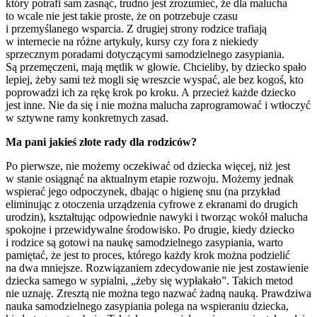
który potrafi sam zasnąć, trudno jest zrozumieć, że dla malucha
to wcale nie jest takie proste, że on potrzebuje czasu
i przemyślanego wsparcia. Z drugiej strony rodzice trafiają
w internecie na różne artykuły, kursy czy fora z niekiedy
sprzecznym poradami dotyczącymi samodzielnego zasypiania.
Są przemęczeni, mają mętlik w głowie. Chcieliby, by dziecko spało
lepiej, żeby sami też mogli się wreszcie wyspać, ale bez kogoś, kto
poprowadzi ich za rękę krok po kroku. A przecież każde dziecko
jest inne. Nie da się i nie można malucha zaprogramować i wtłoczyć
w sztywne ramy konkretnych zasad.
Ma pani jakieś złote rady dla rodziców?
Po pierwsze, nie możemy oczekiwać od dziecka więcej, niż jest
w stanie osiągnąć na aktualnym etapie rozwoju. Możemy jednak
wspierać jego odpoczynek, dbając o higienę snu (na przykład
eliminując z otoczenia urządzenia cyfrowe z ekranami do drugich
urodzin), kształtując odpowiednie nawyki i tworząc wokół malucha
spokojne i przewidywalne środowisko. Po drugie, kiedy dziecko
i rodzice są gotowi na naukę samodzielnego zasypiania, warto
pamiętać, że jest to proces, którego każdy krok można podzielić
na dwa mniejsze. Rozwiązaniem zdecydowanie nie jest zostawienie
dziecka samego w sypialni, „żeby się wypłakało”. Takich metod
nie uznaję. Zresztą nie można tego nazwać żadną nauką. Prawdziwa
nauka samodzielnego zasypiania polega na wspieraniu dziecka,