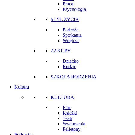
Praca
Psychologia
STYL ŻYCIA
Podróże
Spotkania
Wnętrza
ZAKUPY
Dziecko
Rodzic
SZKOŁA RODZENIA
Kultura
KULTURA
Film
Książki
Teatr
Wydarzenia
Felietony
Podcasty