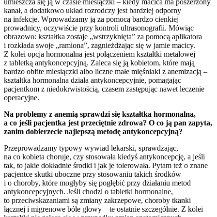
umieszcza się ją w czasie miesiączki – kiedy macica ma poszerzony
kanał, a dodatkowo układ rozrodczy jest bardziej odporny
na infekcje. Wprowadzamy ją za pomocą bardzo cienkiej
prowadnicy, oczywiście przy kontroli ultrasonografii. Mówiąc
obrazowo: kształtka zostaje „wstrzyknięta” za pomocą aplikatora
i rozkłada swoje „ramiona”, zagnieżdżając się w jamie macicy.
Z kolei opcja hormonalna jest połączeniem kształtki metalowej
z tabletką antykoncepcyjną. Zaleca się ją kobietom, które mają
bardzo obfite miesiączki albo liczne małe mięśniaki z anemizacją –
kształtka hormonalna działa antykoncepcyjnie, pomagając
pacjentkom z niedokrwistością, czasem zastępując nawet leczenie
operacyjne.
Na problemy z anemią sprawdzi się kształtka hormonalna,
a co jeśli pacjentka jest przeciętnie zdrowa? O co ją pan zapyta,
zanim dobierzecie najlepszą metodę antykoncepcyjną?
Przeprowadzamy typowy wywiad lekarski, sprawdzając,
na co kobieta choruje, czy stosowała kiedyś antykoncepcję, a jeśli
tak, to jakie dokładnie środki i jak je tolerowała. Pytam też o znane
pacjentce skutki uboczne przy stosowaniu takich środków
i o choroby, które mogłyby się pogłębić przy działaniu metod
antykoncepcyjnych. Jeśli chodzi o tabletki hormonalne,
to przeciwskazaniami są zmiany zakrzepowe, choroby tkanki
łącznej i migrenowe bóle głowy – te ostatnie szczególnie. Z kolei