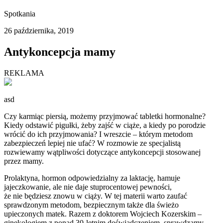
Spotkania
26 października, 2019
Antykoncepcja mamy
REKLAMA
asd
Czy karmiąc piersią, możemy przyjmować tabletki hormonalne?
Kiedy odstawić pigułki, żeby zajść w ciąże, a kiedy po porodzie
wrócić do ich przyjmowania? I wreszcie – którym metodom
zabezpieczeń lepiej nie ufać? W rozmowie ze specjalistą
rozwiewamy wątpliwości dotyczące antykoncepcji stosowanej
przez mamy.
Prolaktyna, hormon odpowiedzialny za laktację, hamuje
jajeczkowanie, ale nie daje stuprocentowej pewności,
że nie będziesz znowu w ciąży. W tej materii warto zaufać
sprawdzonym metodom, bezpiecznym także dla świeżo
upieczonych matek. Razem z doktorem Wojciech Kozerskim –
ginekologiem z ponad 30-letnim doświadczeniem, sprawdzamy,