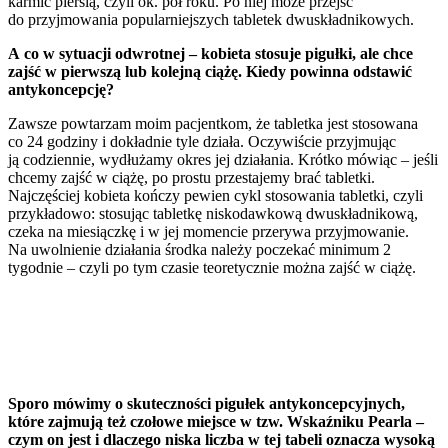
karmić piersią, czyli ok. pół roku. Po niej może przejść
do przyjmowania popularniejszych tabletek dwuskładnikowych.
A co w sytuacji odwrotnej – kobieta stosuje pigułki, ale chce
zajść w pierwszą lub kolejną ciążę. Kiedy powinna odstawić
antykoncepcję?
Zawsze powtarzam moim pacjentkom, że tabletka jest stosowana
co 24 godziny i dokładnie tyle działa. Oczywiście przyjmując
ją codziennie, wydłużamy okres jej działania. Krótko mówiąc – jeśli
chcemy zajść w ciążę, po prostu przestajemy brać tabletki.
Najczęściej kobieta kończy pewien cykl stosowania tabletki, czyli
przykładowo: stosując tabletkę niskodawkową dwuskładnikową,
czeka na miesiączkę i w jej momencie przerywa przyjmowanie.
Na uwolnienie działania środka należy poczekać minimum 2
tygodnie – czyli po tym czasie teoretycznie można zajść w ciążę.
Sporo mówimy o skuteczności pigułek antykoncepcyjnych,
które zajmują też czołowe miejsce w tzw. Wskaźniku Pearla –
czym on jest i dlaczego niska liczba w tej tabeli oznacza wysoką