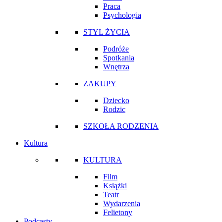
Praca
Psychologia
STYL ŻYCIA
Podróże
Spotkania
Wnętrza
ZAKUPY
Dziecko
Rodzic
SZKOŁA RODZENIA
Kultura
KULTURA
Film
Książki
Teatr
Wydarzenia
Felietony
Podcasty