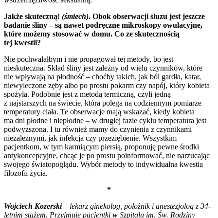
Jakże skuteczną!
(śmiech)
. Obok obserwacji śluzu jest jeszcze
badanie śliny – są nawet podręczne mikroskopy owulacyjne,
które możemy stosować w domu. Co ze skutecznością
tej kwestii?
Nie pochwalałbym i nie propagował tej metody, bo jest
nieskuteczna. Skład śliny jest zależny od wielu czynników, które
nie wpływają na płodność – choćby takich, jak ból gardła, katar,
niewyleczone zęby albo po prostu pokarm czy napój, który kobieta
spożyła. Podobnie jest z metodą termiczną, czyli jedną
z najstarszych na świecie, która polega na codziennym pomiarze
temperatury ciała. Te obserwacje mają wskazać, kiedy kobieta
ma dni płodne i niepłodne – w drugiej fazie cyklu temperatura jest
podwyższona. I tu również mamy do czynienia z czynnikami
niezależnymi, jak infekcja czy przeziębienie. Wszystkim
pacjentkom, w tym karmiącym piersią, proponuję pewne środki
antykoncepcyjne, chcąc je po prostu poinformować, nie narzucając
swojego światopoglądu. Wybór metody to indywidualna kwestia
filozofii życia.
*
Wojciech Kozerski
– lekarz ginekolog, położnik i anestezjolog z 34-
letnim stażem. Przyjmuje pacjentki w Szpitalu im. Św. Rodziny