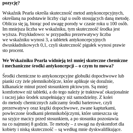
pozycję?
Wskaźnik Pearla określa skuteczność metod antykoncepcyjnych,
określaną na podstawie liczby ciąż u osób stosujących daną metodę.
Oblicza się ją, biorąc pod uwagę porody w czasie roku u 100 osób.
Im mniejsza liczba we wskaźniku, tym skuteczność środka jest
wyższa. Przykładowo: w przypadku prezerwatywy liczba
we wskaźniku wynosi 3, a tabletek antykoncepcyjnych
dwuskładnikowych 0,1, czyli skuteczność pigułek wynosi prawie
sto procent.
We Wskaźniku Pearla widnieją też mniej skuteczne chemiczne
i mechaniczne środki antykoncepcji – o czym tu mowa?
Środki chemiczne to antykoncepcyjne globulki dopochwowe lub
pianki czy żele plemnikobójcze, które aplikuje się doraźnie,
kilkanaście minut przed stosunkiem płciowym. Są mniej
komfortowe niż tabletki, a do tego należy je traktować okazjonalnie
i raczej jako środek uzupełniający niż samodzielny. Z kolei
do metody chemicznych zaliczamy środki barierowe, czyli
prezerwatywy oraz krążki dopochwowe, zwane kapturkami,
powleczone środkami plemnikobójczymi, które umieszcza się
na szyjce macicy przed stosunkiem, a po stosunku pozostawia
na co najmniej 8 godzin. Te metody – z uwagi na dyskomfort dla
kobiety i niską skuteczność – są według mnie dyskwalifikujące.