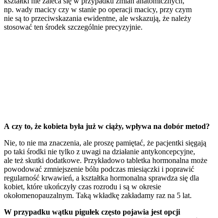
kształtki nie zaleca się w przypadku zmian anatomicznych,
np. wady macicy czy w stanie po operacji macicy, przy czym
nie są to przeciwskazania ewidentne, ale wskazują, że należy
stosować ten środek szczególnie precyzyjnie.
A czy to, że kobieta była już w ciąży, wpływa na dobór metod?
Nie, to nie ma znaczenia, ale proszę pamiętać, że pacjentki sięgają
po taki środki nie tylko z uwagi na działanie antykoncepcyjne,
ale też skutki dodatkowe. Przykładowo tabletka hormonalna może
powodować zmniejszenie bólu podczas miesiączki i poprawić
regularność krwawień, a kształtka hormonalna sprawdza się dla
kobiet, które ukończyły czas rozrodu i są w okresie
okołomenopauzalnym. Taką wkładkę zakładamy raz na 5 lat.
W przypadku wątku pigułek często pojawia jest opcji