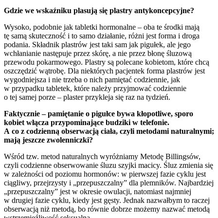
Gdzie we wskaźniku plasują się plastry antykoncepcyjne?
Wysoko, podobnie jak tabletki hormonalne – oba te środki mają
tę samą skuteczność i to samo działanie, różni jest forma i droga
podania. Składnik plastrów jest taki sam jak pigułek, ale jego
wchłanianie następuje przez skórę, a nie przez błonę śluzową
przewodu pokarmowego. Plastry są polecane kobietom, które chcą
oszczędzić wątrobę. Dla niektórych pacjentek forma plastrów jest
wygodniejsza i nie trzeba o nich pamiętać codziennie, jak
w przypadku tabletek, które należy przyjmować codziennie
o tej samej porze – plaster przykleja się raz na tydzień.
Faktycznie – pamiętanie o pigułce bywa kłopotliwe, sporo
kobiet włącza przypominające budziki w telefonie.
A co z codzienną obserwacją ciała, czyli metodami naturalnymi;
mają jeszcze zwolenniczki?
Wśród tzw. metod naturalnych wyróżniamy Metodę Billingsów,
czyli codzienne obserwowanie śluzu szyjki macicy. Śluz zmienia się
w zależności od poziomu hormonów: w pierwszej fazie cyklu jest
ciągliwy, przejrzysty i „przepuszczalny” dla plemników. Najbardziej
„przepuszczalny” jest w okresie owulacji, natomiast najmniej
w drugiej fazie cyklu, kiedy jest gęsty. Jednak nazwałbym to raczej
obserwacją niż metodą, bo równie dobrze możemy nazwać metodą
wstrzemięźliwość seksualną.