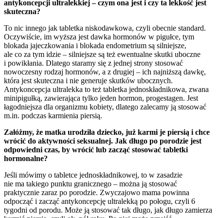
antykoncepcji ultralekkiej – czym ona jest i czy ta lekkość jest
skuteczna?
To nic innego jak tabletka niskodawkowa, czyli obecnie standard.
Oczywiście, im wyższa jest dawka hormonów w pigułce, tym
blokada jajeczkowania i blokada endometrium są silniejsze,
ale co za tym idzie – silniejsze są też ewentualne skutki uboczne
i powikłania. Dlatego staramy się z jednej strony stosować
nowoczesny rodzaj hormonów, a z drugiej – ich najniższą dawkę,
która jest skuteczna i nie generuje skutków ubocznych.
Antykoncepcja ultralekka to też tabletka jednoskładnikowa, zwana
minipigułką, zawierająca tylko jeden hormon, progestagen. Jest
łagodniejsza dla organizmu kobiety, dlatego zalecamy ją stosować
m.in. podczas karmienia piersią.
Załóżmy, że matka urodziła dziecko, już karmi je piersią i chce
wrócić do aktywności seksualnej. Jak długo po porodzie jest
odpowiedni czas, by wrócić lub zacząć stosować tabletki
hormonalne?
Jeśli mówimy o tabletce jednoskładnikowej, to w zasadzie
nie ma takiego punktu granicznego – można ją stosować
praktycznie zaraz po porodzie. Zwyczajowo mama powinna
odpocząć i zacząć antykoncepcję ultralekką po połogu, czyli 6
tygodni od porodu. Może ją stosować tak długo, jak długo zamierza