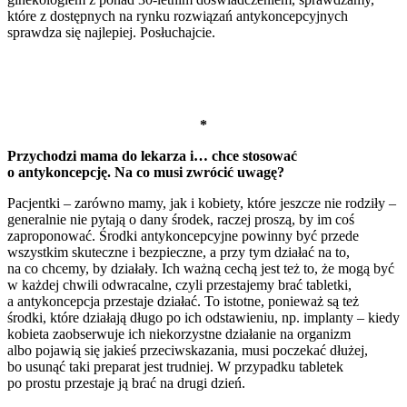
które z dostępnych na rynku rozwiązań antykoncepcyjnych
sprawdza się najlepiej. Posłuchajcie.
*
Przychodzi mama do lekarza i… chce stosować
o antykoncepcję. Na co musi zwrócić uwagę?
Pacjentki – zarówno mamy, jak i kobiety, które jeszcze nie rodziły –
generalnie nie pytają o dany środek, raczej proszą, by im coś
zaproponować. Środki antykoncepcyjne powinny być przede
wszystkim skuteczne i bezpieczne, a przy tym działać na to,
na co chcemy, by działały. Ich ważną cechą jest też to, że mogą być
w każdej chwili odwracalne, czyli przestajemy brać tabletki,
a antykoncepcja przestaje działać. To istotne, ponieważ są też
środki, które działają długo po ich odstawieniu, np. implanty – kiedy
kobieta zaobserwuje ich niekorzystne działanie na organizm
albo pojawią się jakieś przeciwskazania, musi poczekać dłużej,
bo usunąć taki preparat jest trudniej. W przypadku tabletek
po prostu przestaje ją brać na drugi dzień.