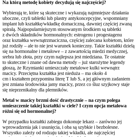
Na którą metodę kobiety decydują się najczęściej?
Wybierają te, które są skuteczne i wykazują najmniejsze działania
uboczne, czyli tabletki lub plastry antykoncepcyjne, wspomniany
implant lub kształtkę/wkładkę domaciczną, dawniej częściej zwaną
spiralą. Najpopularniejszym stosowanym środkiem są tabletki
z dwóch składników hormonalnych: estrogenu i progestagenu
oraz kształtka wewnątrzmaciczna, częściej zalecana kobietom, które
już rodziły – ale to nie jest warunek konieczny. Takie kształtki dzielą
się na hormonalne i metalowe – z zawartością miedzi medycznej,
srebra lub złota, przy czym najlepsza jest miedziana. Te ostatnie
to skuteczne i znane od dawna metody – już starożytne legendy
głoszą, że Rzymianki umieszczały metalowe kulki wewnątrz
macicy. Przeciętna kształtka jest nieduża – ma około 4
cm i kształtem przypomina literę T lub S, a jej głównym zadaniem
jest zmiana środowiska jamy macicy, przez co śluz szyjkowy staje
się nieprzenikalny dla plemników.
Metal w macicy brzmi dość drastycznie – na czym polega
umieszczenie takiej kształtki w ciele? I czym opcja metalowa
różni się od hormonalnej?
W przypadku kształtki zabiegu dokonuje lekarz – zarówno jej
wprowadzenia jak i usunięcia, i oba są szybkie i bezbolesne.
Wszystko zależy od rodzaju takiej wkładki, ale najczęściej