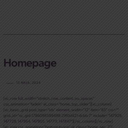
Homepage
13 MAJA, 2024
[vc_row full_width="stretch_row_content_no_spaces"
css_animation="fadeIn" el_class="home_top_slider"][vc_column]
[vc_basic_grid post_type="ids" element_width="12" item="65" css=""
grid_id="vc_gid:1786098589498-29f0d421-dcbb-7" include="147929,
147729, 147864, 147805, 147711, 147847"][/vc_column][/vc_row]
[vc_row css_animation="bottom-to-top" el_class="home_sec_2"]