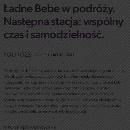
Ładne Bebe w podróży.
Następna stacja: wspólny
czas i samodzielność.
PODRÓŻE
7 SIERPNIA, 2026
Kiedy byłam dzieckiem, bardzo dużo podróżowałam pociągami z mamą.
Uwielbiałam zwłaszcza długie trasy, bo wtedy miała dla mnie czas,
którego nic nie rozpraszało. Grałyśmy w różne gry, moją ulubioną były
państwa-miasta, obserwowałyśmy krajobraz i rozmawiałyśmy o
kolejnych miejscowościach. Mama opowiadała mi, co widzimy za
oknem, a my zastanawiałyśmy się, które z mijanych miast chciałybyśmy
kiedyś odwiedzić. Podróż koleją nigdy nie była dla mnie tylko sposobem
na dotarcie do celu. Sama w sobie była przygodą.
artykuł sponsorowany