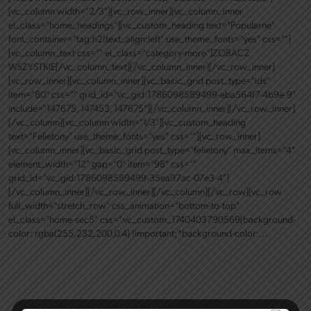
[vc_column width="2/3"][vc_row_inner][vc_column_inner
el_class="home_headings"][vc_custom_heading text="Popularne"
font_container="tag:h2|text_align:left" use_theme_fonts="yes" css=""]
[vc_column_text css="" el_class="category-more"]ZOBACZ
WSZYSTKIE[/vc_column_text][/vc_column_inner][/vc_row_inner]
[vc_row_inner][vc_column_inner][vc_basic_grid post_type="ids"
item="80" css="" grid_id="vc_gid:1786098589499-eba564f7-4b9e-9"
include="147675, 147453, 147675"][/vc_column_inner][/vc_row_inner]
[/vc_column][vc_column width="1/3"][vc_custom_heading
text="Felietony" use_theme_fonts="yes" css=""][vc_row_inner]
[vc_column_inner][vc_basic_grid post_type="felietony" max_items="4"
element_width="12" gap="0" item="98" css=""
grid_id="vc_gid:1786098589499-35ea97ac-07e3-4"]
[/vc_column_inner][/vc_row_inner][/vc_column][/vc_row][vc_row
full_width="stretch_row" css_animation="bottom-to-top"
el_class="home-sec5" css=".vc_custom_1740403790569{background-
color: rgba(255,232,200,0.4) !important;*background-color:...