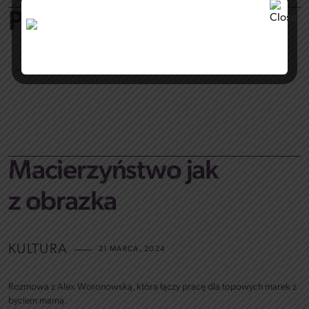
Podcasty
13 MAJA, 2024
Macierzyństwo jak
z obrazka
KULTURA
21 MARCA, 2024
Rozmowa z Alex Woronowską, która łączy pracę dla topowych marek z
byciem mamą.