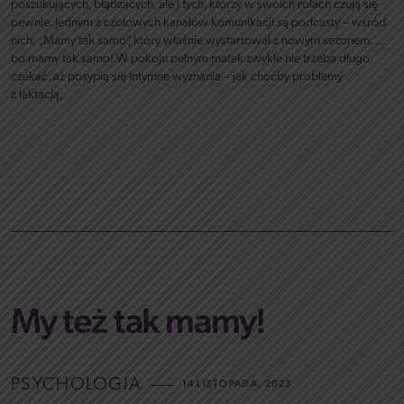
poszukujących, błądzących, ale i tych, którzy w swoich rolach czują się
pewnie. Jednym z czołowych kanałów komunikacji są podcasty – wśród
nich, „Mamy tak samo”, który właśnie wystartował z nowym sezonem. …
bo mamy tak samo! W pokoju pełnym matek zwykle nie trzeba długo
czekać, aż posypią się intymne wyznania – jak choćby problemy
z laktacją,
My też tak mamy!
PSYCHOLOGIA
14 LISTOPADA, 2023