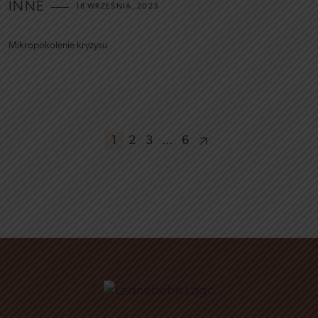
INNE
18 WRZEŚNIA, 2023
Mikropokolenie kryzysu
Nawigacja po wpisach
1
2
3
…
6