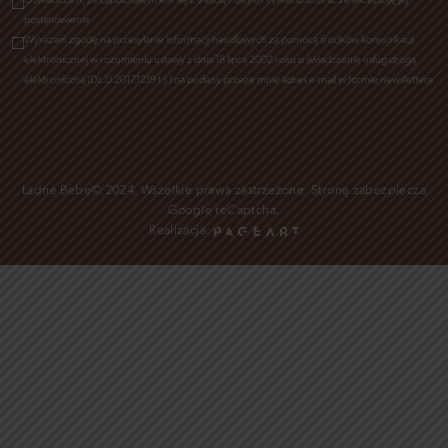
Oświadczam, że zapoznałam/em się z treścią Polityki Prywatności oraz że akceptuję jej
postanowienia
Wyrażam zgodę na przesyłanie informacji handlowych za pomocą środków komunikacji
elektronicznej w rozumieniu ustawy z dnia 18 lipca 2002 roku o świadczenie usług drogą
elektroniczną (Dz.U.2017.1219 t.j.) na podany przeze mnie adres e-mail w formie newslettera
Ładne Bebe© 2024. Wszelkie prawa zastrzeżone. Stronę zabezpiecza
Google reCaptcha
.
Realizacja: